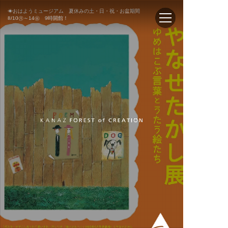
☀おはようミュージアム 夏休みの土・日・祝・お盆期間
8/10㊊～14㊎ 9時開館！