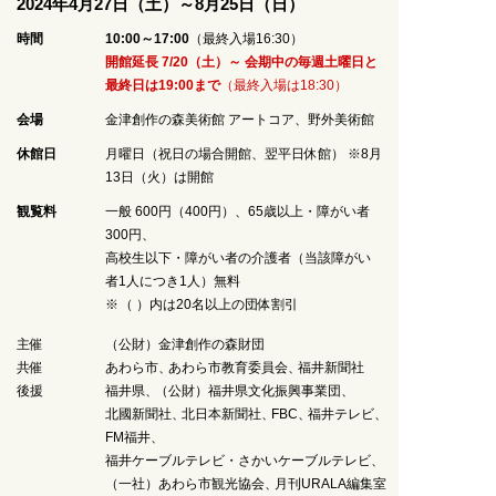
2024年4月27日（土）～8月25日（日）
時間
10:00～17:00
（最終入場16:30）
開館延長 7/20（土）～ 会期中の毎週土曜日と
最終日は19:00まで
（最終入場は18:30）
会場
金津創作の森美術館
アートコア
、野外美術館
休館日
月曜日（祝日の場合開館、翌平日休館） ※8月
13日（火）は開館
観覧料
一般 600円（400円）、65歳以上・障がい者
300円、
高校生以下・障がい者の介護者（当該障がい
者1人につき1人）無料
（ ）内は20名以上の団体割引
主催
（公財）金津創作の森財団
共催
あわら市
あわら市教育委員会
福井新聞社
後援
福井県
（公財）福井県文化振興事業団
北國新聞社
北日本新聞社
FBC
福井テレビ
FM福井
福井ケーブルテレビ・さかいケーブルテレビ
（一社）あわら市観光協会
月刊URALA編集室