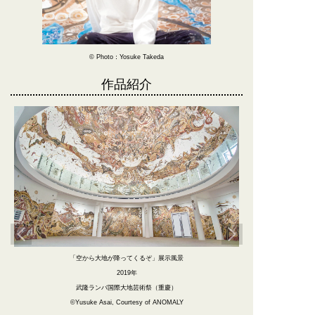
© Photo：Yosuke Takeda
作品紹介
ぞ」展示風景
「鳥の記憶 9」
2024年
祭（重慶）
紙に色鉛筆、アクリル、水彩
 of ANOMALY
H29.7xW21cm