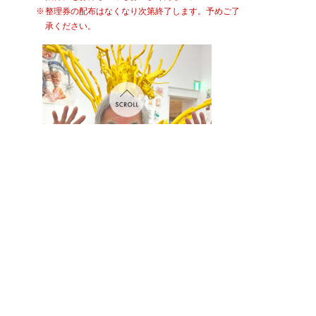
整理券の配布はなくなり次第終了します。予めご了
承ください。
田島征三
＜田島征三 略歴＞
1940年大阪府生まれ。幼少期を高知県で過ごす。1965年、
初めての絵本「ふるやのもり」出版。東京・京橋「南天子画
廊」にて初個展。以来、絵画、絵本、イラストレーション、
エッセイ、造形作品等を発表し続けている。2009年、新潟県
十日町市の廃校になった小学校を？丸ごと絵本にした「空間