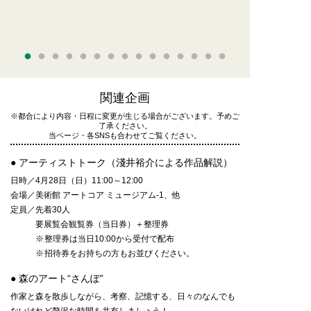
©︎Yusuke Asai, Courtesy of ANOMALY
関連企画
※都合により内容・日程に変更が生じる場合がございます。予めご
了承ください。
当ページ・各SNSも合わせてご覧ください。
● アーティストトーク（淺井裕介による作品解説）
日時／
4月28日（日）11:00～12:00
会場／
美術館
アートコア
ミュージアム-1、他
定員／
先着30人
要展覧会観覧券（当日券）＋整理券
整理券は当日10:00から受付で配布
招待券をお持ちの方もお並びください。
● 森のアート“さんぽ”
作家と森を散歩しながら、考察、記憶する、日々のなんでも