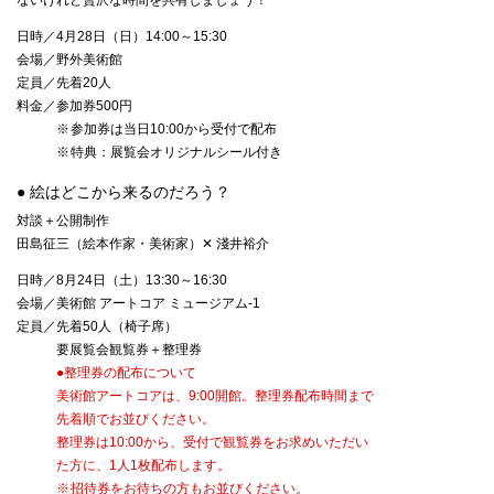
ないけれど贅沢な時間を共有しましょう！
日時／
4月28日（日）14:00～15:30
会場／
野外美術館
定員／
先着20人
料金／
参加券500円
参加券は当日10:00から受付で配布
特典：展覧会オリジナルシール付き
● 絵はどこから来るのだろう？
対談＋公開制作
田島征三（絵本作家・美術家）✕ 淺井裕介
日時／
8月24日（土）13:30～16:30
会場／
美術館
アートコア
ミュージアム-1
定員／
先着50人（椅子席）
要展覧会観覧券＋整理券
●整理券の配布について
美術館アートコアは、9:00開館。整理券配布時間まで
先着順でお並びください。
整理券は10:00から、受付で観覧券をお求めいただい
た方に、1人1枚配布します。
招待券をお待ちの方もお並びください。