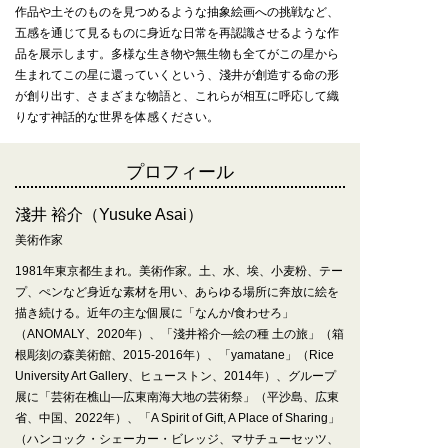
作品や土そのものを見つめるような抽象絵画への挑戦など、
五感を通じて見るものに身近な日常を再認識させるような作
品を展示します。多様な生き物や無生物も全てがこの星から
生まれてこの星に還っていくという、淺井が創造する命の形
が創り出す、さまざまな物語と、これらが相互に呼応して織
りなす神話的な世界を体感ください。
プロフィール
淺井 裕介（Yusuke Asai）
美術作家
1981年東京都生まれ。美術作家。土、水、埃、小麦粉、テー
プ、ぺンなど身近な素材を用い、あらゆる場所に奔放に絵を
描き続ける。近年の主な個展に「なんか/食わせろ」
（ANOMALY、2020年）、「淺井裕介―絵の種 土の旅」（箱
根彫刻の森美術館、2015-2016年）、「yamatane」（Rice
University Art Gallery、ヒューストン、2014年）、グループ
展に「芸術在樵山—広東南海大地の芸術祭」（平沙島、広東
省、中国、2022年）、「A Spirit of Gift, A Place of Sharing」
（ハンコック・シェーカー・ビレッジ、マサチューセッツ、