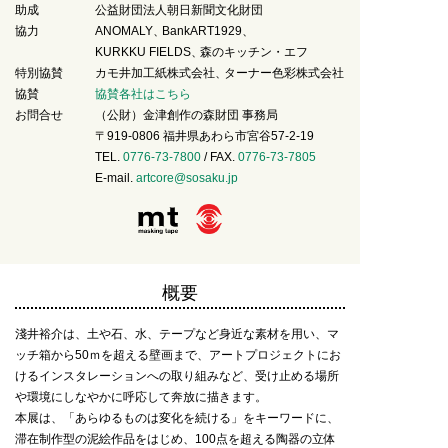
助成
公益財団法人朝日新聞文化財団
協力
ANOMALY
BankART1929
KURKKU FIELDS
森のキッチン・エフ
特別協賛
カモ井加工紙株式会社
ターナー色彩株式会社
協賛
協賛各社はこちら
お問合せ
（公財）金津創作の森財団 事務局
〒919-0806 福井県あわら市宮谷57-2-19
TEL.
0776-73-7800
/ FAX.
0776-73-7805
E-mail.
artcore@sosaku.jp
概要
淺井裕介は、土や石、水、テープなど身近な素材を用い、マ
ッチ箱から50ｍを超える壁画まで、アートプロジェクトにお
けるインスタレーションへの取り組みなど、受け止める場所
や環境にしなやかに呼応して奔放に描きます。
本展は、「あらゆるものは変化を続ける」をキーワードに、
滞在制作型の泥絵作品をはじめ、100点を超える陶器の立体