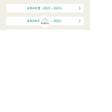
令和4年度（2022～2023）
令和3年度（2021～2022）
令和2年度（2020～2021）
令和元年度（2019～2020）
平成30年度（2018～2019）
平成29年度以前はこちら
（公財）金津創作の森財団
Copyright © 2026 Kanaz Forest of Creation. All rights reserved.